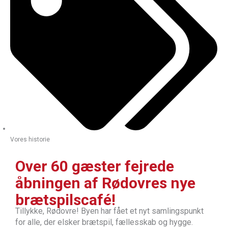
Vores historie
Over 60 gæster fejrede
åbningen af Rødovres nye
brætspilscafé!
Tillykke, Rødovre! Byen har fået et nyt samlingspunkt
for alle, der elsker brætspil, fællesskab og hygge.