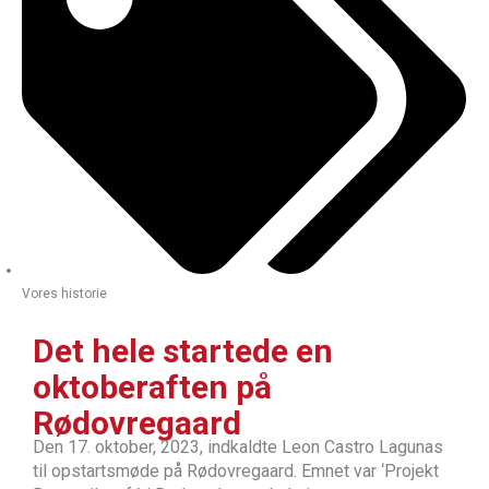
Vores historie
Det hele startede en
oktoberaften på
Rødovregaard
Den 17. oktober, 2023, indkaldte Leon Castro Lagunas
til opstartsmøde på Rødovregaard. Emnet var ‘Projekt