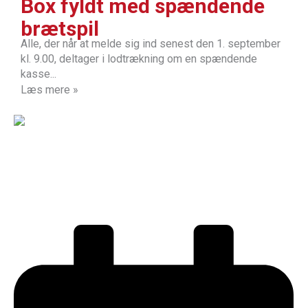
Box fyldt med spændende
brætspil
Alle, der når at melde sig ind senest den 1. september
kl. 9.00, deltager i lodtrækning om en spændende
kasse...
Læs mere »