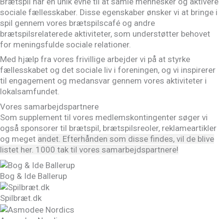
Brætspil har en unik evne til at samle mennesker og aktivere
sociale fællesskaber. Disse egenskaber ønsker vi at bringe i
spil gennem vores brætspilscafé og andre
brætspilsrelaterede aktiviteter, som understøtter behovet
for meningsfulde sociale relationer.
Med hjælp fra vores frivillige arbejder vi på at styrke
fællesskabet og det sociale liv i foreningen, og vi inspirerer
til engagement og medansvar gennem vores aktiviteter i
lokalsamfundet.
Vores samarbejdspartnere
Som supplement til vores medlemskontingenter søger vi
også sponsorer til brætspil, brætspilsreoler, reklameartikler
og meget
andet
. Efterhånden som disse findes, vil de blive
listet her. 1000 tak til vores samarbejdspartnere!
Bog & Ide Ballerup
Spilbræt.dk