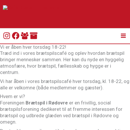
Gå
Ma
til
indholdet
Me
Vi er åben hver torsdag 18-22!
Træd ind i vores brætspilscafé og oplev hvordan brætspil
bringer mennesker sammen. Her kan du nyde en hyggelig
atmosfære, hvor brætspil, fællesskab og hygge er i
centrum.
Vi har åben i vores brætspilscafé hver torsdag, kl. 18-22, og
alle er velkomne (både medlemmer og gæster).
Hvem er vi?
Foreningen
Brætspil i Rødovre
er en frivillig, social
brætspilsforening dedikeret til at fremme interessen for
brætspil og udbrede glæden ved brætspil i Rødovre og
omegn.